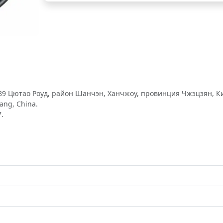
89 Цютао Роуд, район Шанчэн, Ханчжоу, провинция Чжэцзян, Ки
ang, China.
.