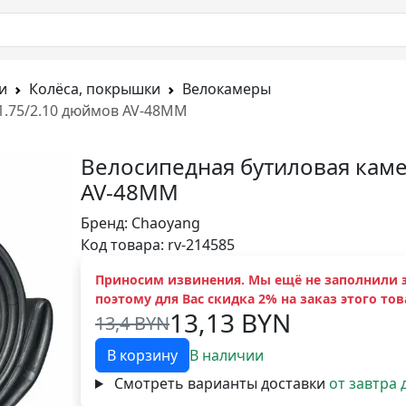
и
Колёса, покрышки
Велокамеры
1.75/2.10 дюймов AV-48MM
Велосипедная бутиловая каме
AV-48MM
Бренд:
Chaoyang
Код товара: rv-214585
Приносим извинения. Мы ещё не заполнили э
поэтому для Вас скидка 2% на заказ этого тов
13,13 BYN
13,4 BYN
В корзину
В наличии
Смотреть варианты доставки
от завтра 