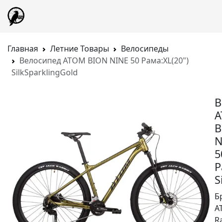
Главная
Летние Товары
Велосипеды
Велосипед ATOM BION NINE 50 Рама:XL(20")
SilkSparklingGold
В
B
N
5
Р
S
Б
A
R