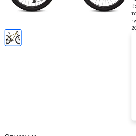
К
т
rv
2