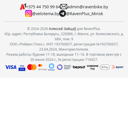
+375 44 750 99 64
admin@ravenbike.by
@velotema.by
@RavenPlus_Minsk
© 2024-2026
Аляксей Зайцаў
для RavenPlus.
Юр. адрес: Республика Беларусь, 220086, г. Минск, ул. Калиновского, д.
68А, пом. 9
ООО «Рейвен Плюс». УНП 193760657, регистрация №193760657,
23.04.2024, Мингорисполком.
Режим работы: будние 11-18, выходные 11–16. В торговом реестре с
20 июня 2024 г., № регистрации 716927.