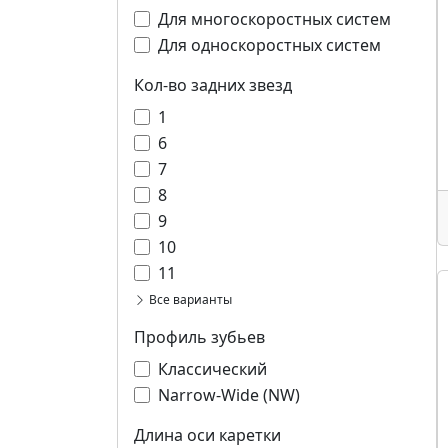
Для многоскоростных систем
Для односкоростных систем
Кол-во задних звезд
1
6
7
8
9
10
11
Все варианты
Профиль зубьев
Классический
Narrow-Wide (NW)
Длина оси каретки