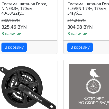
Система шатунов Force,
Система шатунов For
NINE3.3+, 170мм,
ELEVEN 1.7B+, 175мм,
40/30/22зу...
34зуб,...
332,1 BYN
311,2 BYN
325,46 BYN
304,98 BYN
В наличии
В наличии
В корзину
В корзину