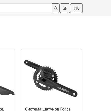
0
ce,
Система шатунов Force,