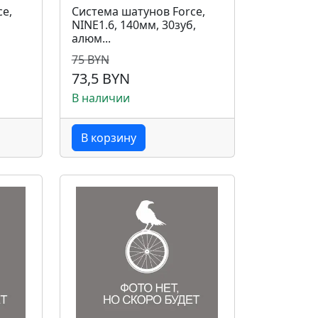
ce,
Система шатунов Force,
NINE1.6, 140мм, 30зуб,
алюм...
75 BYN
73,5 BYN
В наличии
В корзину