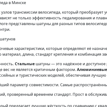
педа в Минске
узлов трансмиссии велосипеда, который преобразует у
ависят не только эффективность педалирования и плав
логе представлены шатуны для разных типов велосипедо
антри.
 шатунов
чевые характеристики, которые определяют её назнач
материал, длина, стандарт крепления и комбинация зв
очность.
Стальные
шатуны — это надёжное и доступное
де вес не является критичным фактором.
Алюминиевые
оссейных и туристических моделей, обеспечивая лучшую
йший параметр совместимости. Самые распространённы
ий, проверенный временем стандарт. Прост в обслужива
орый предлагает лучшую жёсткость по сравнению с квад