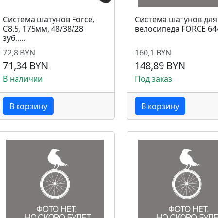
Система шатунов Force,
Система шатунов для
C8.5, 175мм, 48/38/28
велосипеда FORCE 64
зуб.,...
72,8 BYN
160,1 BYN
71,34 BYN
148,89 BYN
В наличии
Под заказ
В корзину
В корзину