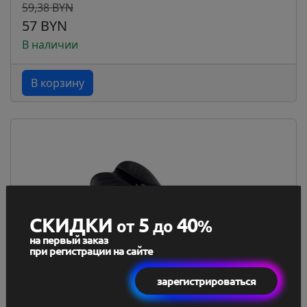
59,38 BYN
57 BYN
В наличии
В корзину
СКИДКИ
5
40
от
до
%
на первый заказ
при регистрации на сайте
зарегистрироваться
Седло спортивное Force Alex Hole 270x140mm
black/w...