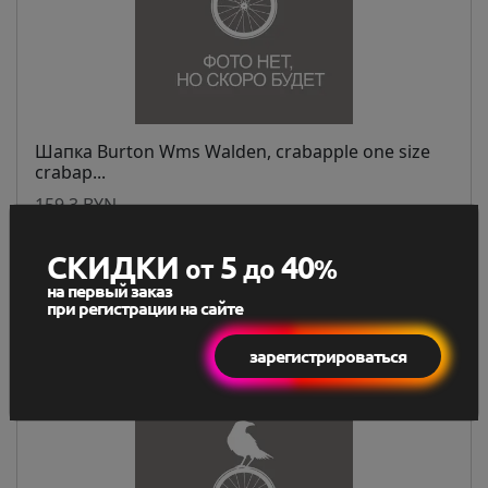
Шапка Burton Wms Walden, crabapple one size
crabap...
159,3 BYN
148,15 BYN
СКИДКИ
5
40
В наличии
от
до
%
на первый заказ
при регистрации на сайте
В корзину
зарегистрироваться