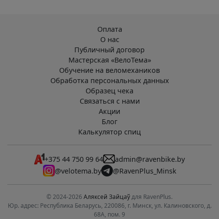
Оплата
О нас
Публичный договор
Мастерская «ВелоТема»
Обучение на веломехаников
Обработка персональных данных
Образец чека
Связаться с нами
Акции
Блог
Калькулятор спиц
+375 44 750 99 64
admin@ravenbike.by
@velotema.by
@RavenPlus_Minsk
© 2024-2026
Аляксей Зайцаў
для RavenPlus.
Юр. адрес: Республика Беларусь, 220086, г. Минск, ул. Калиновского, д.
68А, пом. 9