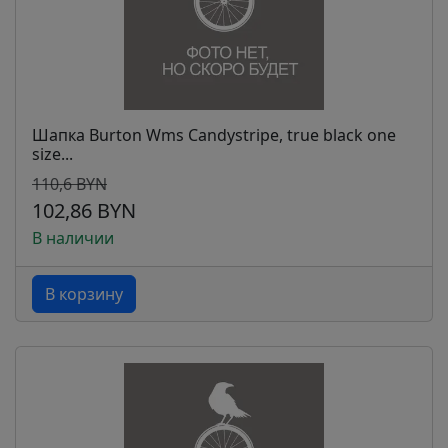
Шапка Burton Wms Candystripe, true black one
size...
110,6 BYN
102,86 BYN
В наличии
В корзину