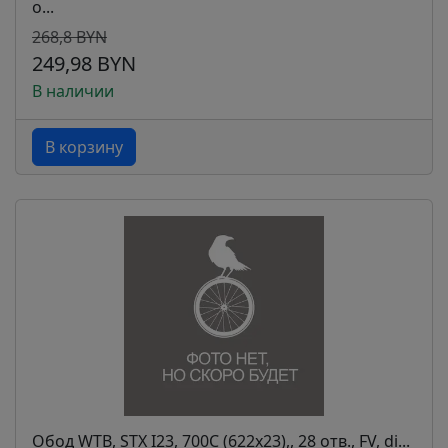
о...
268,8 BYN
249,98 BYN
В наличии
В корзину
Обод WTB, STX I23, 700C (622x23),, 28 отв., FV, di...