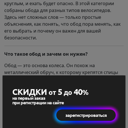
круглым, и ехать будет опасно. В этой категории
собраны обода для разных типов велосипедов.
Здесь нет сложных слов — только простые
объяснения, как понять, что обод пора менять, как
его выбрать и почему он важен для вашей
безопасности.
Что такое обод и зачем он нужен?
Обод — это основа колеса. Он похож на
металлический обруч, к которому крепятся спицы
(тонкие «прутики») и покрышка. Без обода колесо
рассыплется, как карточный домик. Он держит
СКИДКИ
5
40
от
до
%
форму колеса, принимает удары от кочек и не даёт
на первый заказ
покрышке соскочить. Это как кости в вашей ноге:
при регистрации на сайте
если они сломаются, вы не сможете ходить.
зарегистрироваться
Из чего делают обода: