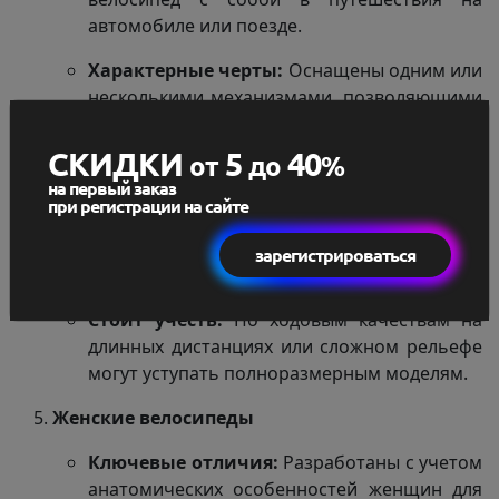
автомобиле или поезде.
Характерные черты:
Оснащены одним или
несколькими механизмами, позволяющими
быстро и компактно сложить раму, руль и
иногда педали. Часто имеют колеса
СКИДКИ
5
40
от
до
%
меньшего диаметра (16-24 дюйма).
на первый заказ
при регистрации на сайте
Преимущества:
Непревзойденная
компактность в сложенном виде, легкость
зарегистрироваться
транспортировки и хранения.
Стоит учесть:
По ходовым качествам на
длинных дистанциях или сложном рельефе
могут уступать полноразмерным моделям.
Женские велосипеды
Ключевые отличия:
Разработаны с учетом
анатомических особенностей женщин для