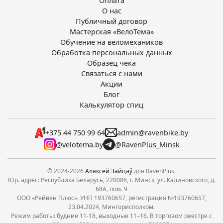
Оплата
О нас
Публичный договор
Мастерская «ВелоТема»
Обучение на веломехаников
Обработка персональных данных
Образец чека
Связаться с нами
Акции
Блог
Калькулятор спиц
+375 44 750 99 64
admin@ravenbike.by
@velotema.by
@RavenPlus_Minsk
© 2024-2026
Аляксей Зайцаў
для RavenPlus.
Юр. адрес: Республика Беларусь, 220086, г. Минск, ул. Калиновского, д.
68А, пом. 9
ООО «Рейвен Плюс». УНП 193760657, регистрация №193760657,
23.04.2024, Мингорисполком.
Режим работы: будние 11-18, выходные 11–16. В торговом реестре с