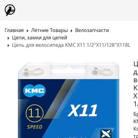
Главная
Летние Товары
Велозапчасти
Цепи, замки для цепей
Цепь для велосипеда KMC X11 1/2"X11/128"X118L
Ц
д
в
X
1
Б
K
К
т