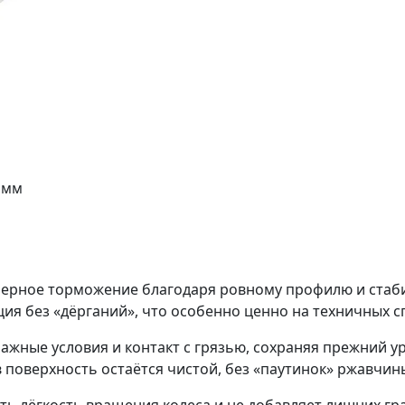
 мм
омерное торможение благодаря ровному профилю и стаб
я без «дёрганий», что особенно ценно на техничных сп
жные условия и контакт с грязью, сохраняя прежний у
 поверхность остаётся чистой, без «паутинок» ржавчин