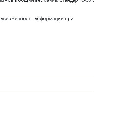
аммов в общий вес байка. Стандарт 6-bolt
 подверженность деформации при