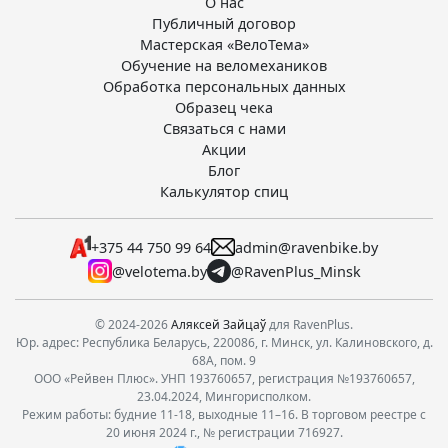
О нас
Публичный договор
Мастерская «ВелоТема»
Обучение на веломехаников
Обработка персональных данных
Образец чека
Связаться с нами
Акции
Блог
Калькулятор спиц
+375 44 750 99 64
admin@ravenbike.by
@velotema.by
@RavenPlus_Minsk
© 2024-2026
Аляксей Зайцаў
для RavenPlus.
Юр. адрес: Республика Беларусь, 220086, г. Минск, ул. Калиновского, д.
68А, пом. 9
ООО «Рейвен Плюс». УНП 193760657, регистрация №193760657,
23.04.2024, Мингорисполком.
Режим работы: будние 11-18, выходные 11–16. В торговом реестре с
20 июня 2024 г., № регистрации 716927.