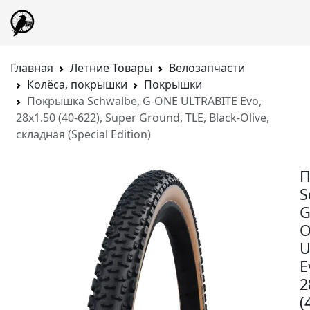
Главная
Летние Товары
Велозапчасти
Колёса, покрышки
Покрышки
Покрышка Schwalbe, G-ONE ULTRABITE Evo,
28x1.50 (40-622), Super Ground, TLE, Black-Olive,
складная (Special Edition)
П
S
G
U
E
2
(