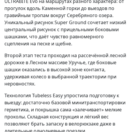
ULTRABITE Evo на маршрутах разного характера: от
прогулок вдоль Каменной горки до выездов по
гравийным тропам вокруг Серебряного озера.
Уникальный рисунок Super Ground сочетает низкий
центральный рисунок с прицельными боковыми
шашками, что даёт чувство равномерного
сцепления на песке и щебне.
Второй этап теста проходил на рассечённой лесной
дорожке в Лесном массиве Уручье, где боковые
шашки оказались в высокой зоне контакта,
удерживая колесо в выбранной траектории при
неровностях.
Технология Tubeless Easy упростила подготовку к
выезду: достаточно базовой минитранспортировки
герметика, и покрышка сама «залечивает» мелкие
проколы. Складная конструкция и лёгкий вес
позволяют брать запаску в велорюкзаке даже в
длительные однодневные поездки.