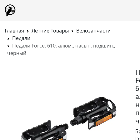
Главная
Летние Товары
Велозапчасти
Педали
Педали Force, 610, алюм., насып. подшип.,
черный
П
F
6
а
н
п
ч
Б
F