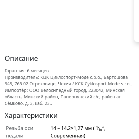
Описание
Гарантия: 6 месяцев.
Производитель: КЦК Циклоспорт-Моде с.р.о., Бартошова
348, 765 02 Отроковице, Чехия / KCK Cyklosport-Mode s.r.o.,.
Импортёр: ООО Велосипедный город, 223042, Минская
область, Минский район, Папернянский с/с, район аг.
Сёмково, д. 3, каб. 23..
Характеристики
Резьба оси
14 – 14,2×1,27 мм ( ⁹⁄₁₆″,
педали
Современная)