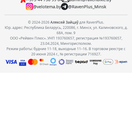
@velotema.by
@RavenPlus_Minsk
© 2024-2026
Аляксей Зайцаў
для RavenPlus.
Юр. адрес: Республика Беларусь, 220086, г. Минск, ул. Калиновского, д.
68А, пом. 9
ООО «Рейвен Плюс». УНП 193760657, регистрация №193760657,
23.04.2024, Мингорисполком.
Режим работы: будние 11-18, выходные 11–16. В торговом реестре с
20 июня 2024 г., № регистрации 716927.