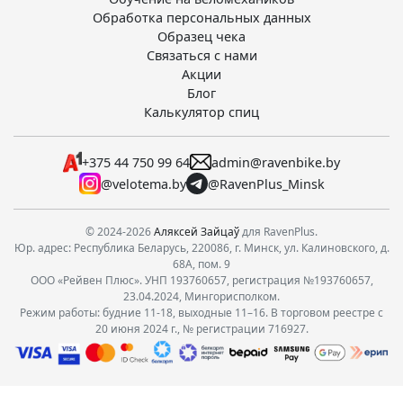
Обработка персональных данных
Образец чека
Связаться с нами
Акции
Блог
Калькулятор спиц
+375 44 750 99 64
admin@ravenbike.by
@velotema.by
@RavenPlus_Minsk
© 2024-2026
Аляксей Зайцаў
для RavenPlus.
Юр. адрес: Республика Беларусь, 220086, г. Минск, ул. Калиновского, д.
68А, пом. 9
ООО «Рейвен Плюс». УНП 193760657, регистрация №193760657,
23.04.2024, Мингорисполком.
Режим работы: будние 11-18, выходные 11–16. В торговом реестре с
20 июня 2024 г., № регистрации 716927.