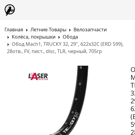
Главная
Летние Товары
Велозапчасти
Колёса, покрышки
Обода
Обод Mach1, TRUCKY 32, 29", 622x32C (ERD 599),
28отв., FV, пист., disc, TLR, черный, 705гр
О
M
T
3
2
6
(
5
2