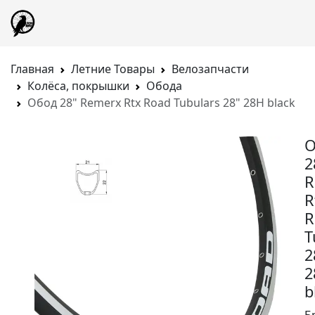
Главная
Летние Товары
Велозапчасти
Колёса, покрышки
Обода
Обод 28" Remerx Rtx Road Tubulars 28" 28H black
О
2
R
R
R
T
2
2
b