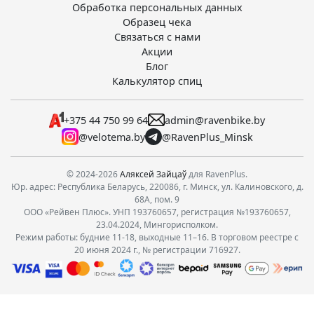
Обработка персональных данных
Образец чека
Связаться с нами
Акции
Блог
Калькулятор спиц
+375 44 750 99 64
admin@ravenbike.by
@velotema.by
@RavenPlus_Minsk
© 2024-2026
Аляксей Зайцаў
для RavenPlus.
Юр. адрес: Республика Беларусь, 220086, г. Минск, ул. Калиновского, д.
68А, пом. 9
ООО «Рейвен Плюс». УНП 193760657, регистрация №193760657,
23.04.2024, Мингорисполком.
Режим работы: будние 11-18, выходные 11–16. В торговом реестре с
20 июня 2024 г., № регистрации 716927.