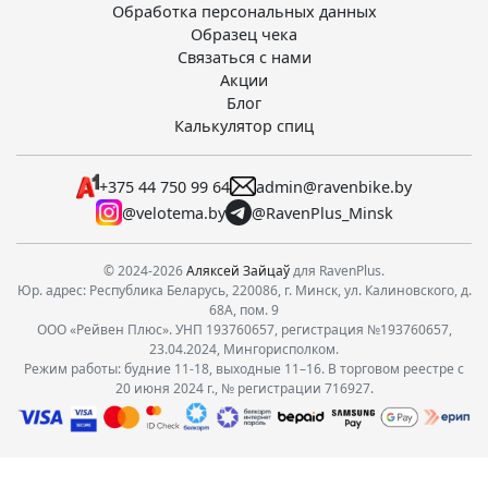
Обработка персональных данных
Образец чека
Связаться с нами
Акции
Блог
Калькулятор спиц
+375 44 750 99 64
admin@ravenbike.by
@velotema.by
@RavenPlus_Minsk
© 2024-2026
Аляксей Зайцаў
для RavenPlus.
Юр. адрес: Республика Беларусь, 220086, г. Минск, ул. Калиновского, д.
68А, пом. 9
ООО «Рейвен Плюс». УНП 193760657, регистрация №193760657,
23.04.2024, Мингорисполком.
Режим работы: будние 11-18, выходные 11–16. В торговом реестре с
20 июня 2024 г., № регистрации 716927.