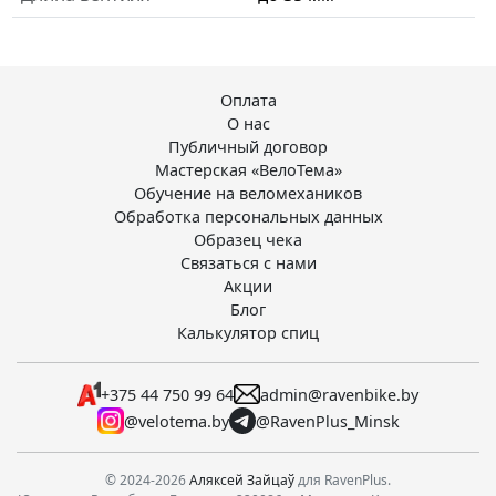
Оплата
О нас
Публичный договор
Мастерская «ВелоТема»
Обучение на веломехаников
Обработка персональных данных
Образец чека
Связаться с нами
Акции
Блог
Калькулятор спиц
+375 44 750 99 64
admin@ravenbike.by
@velotema.by
@RavenPlus_Minsk
© 2024-2026
Аляксей Зайцаў
для RavenPlus.