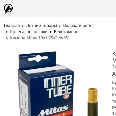
Главная
Летние Товары
Велозапчасти
Колёса, покрышки
Велокамеры
Камера Mitas 10x1,75x2 AV35
К
M
1
A
Б
R
К
т
rv
1