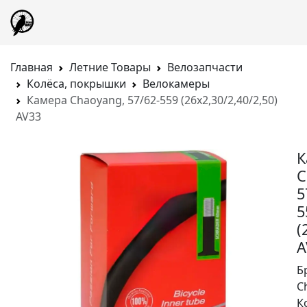
Главная
Летние Товары
Велозапчасти
Колёса, покрышки
Велокамеры
Камера Chaoyang, 57/62-559 (26x2,30/2,40/2,50)
AV33
К
C
5
5
(
A
Б
C
К