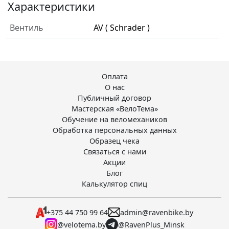
Характеристики
Вентиль
AV ( Schrader )
Оплата
О нас
Публичный договор
Мастерская «ВелоТема»
Обучение на веломехаников
Обработка персональных данных
Образец чека
Связаться с нами
Акции
Блог
Калькулятор спиц
+375 44 750 99 64
admin@ravenbike.by
@velotema.by
@RavenPlus_Minsk