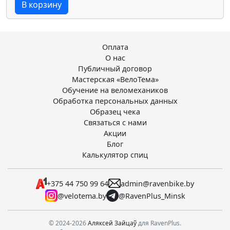
В корзину
Оплата
О нас
Публичный договор
Мастерская «ВелоТема»
Обучение на веломехаников
Обработка персональных данных
Образец чека
Связаться с нами
Акции
Блог
Калькулятор спиц
+375 44 750 99 64
admin@ravenbike.by
@velotema.by
@RavenPlus_Minsk
© 2024-2026
Аляксей Зайцаў
для RavenPlus.