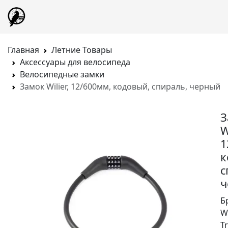
Главная
Летние Товары
Аксессуары для велосипеда
Велосипедные замки
Замок Wilier, 12/600мм, кодовый, спираль, черный
З
W
1
к
с
ч
Б
Wi
Tr