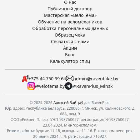
О нас
Публичный договор
Мастерская «ВелоТема»
Обучение на веломехаников
Обработка персональных данных
Образец чека
Связаться с нами
Акции
Блог
Калькулятор спиц
+375 44 750 99 64
admin@ravenbike.by
@velotema.by
@RavenPlus_Minsk
© 2024-2026
Аляксей Зайцаў
для RavenPlus.
Юр. адрес: Республика Беларусь, 220086, г. Минск, ул. Калиновского, д.
68А, пом. 9
ООО «Рейвен Плюс». УНП 193760657, регистрация №193760657,
23.04.2024, Мингорисполком.
Режим работы: будние 11-18, выходные 11–16. В торговом реестре с
20 июня 2024 г., № регистрации 716927.