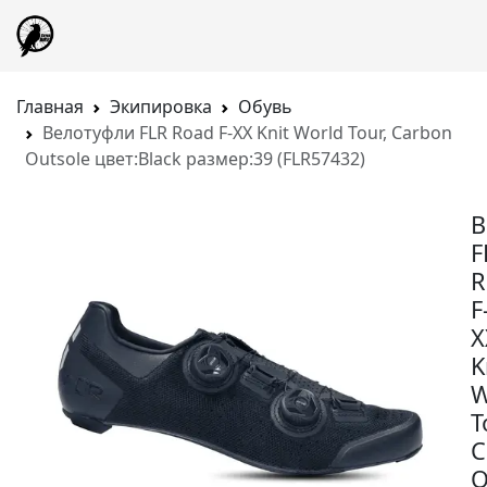
Главная
Экипировка
Обувь
Велотуфли FLR Road F-XX Knit World Tour, Carbon
Outsole цвет:Black размер:39 (FLR57432)
В
F
R
F
X
K
W
T
C
O