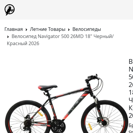
Главная
Летние Товары
Велосипеды
Велосипед Navigator 500 26MD 18" Черный/
Красный 2026
В
N
5
2
1
Ч
К
2
Б
St