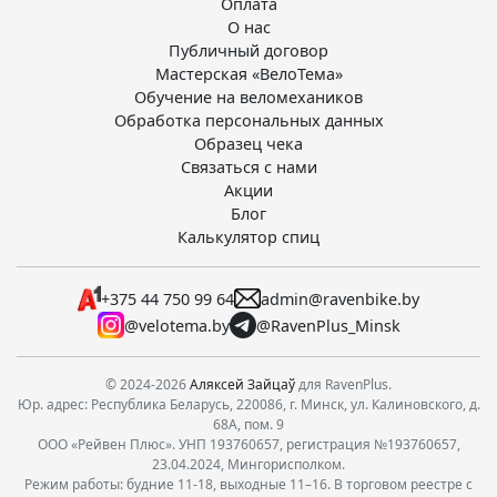
Оплата
О нас
Публичный договор
Мастерская «ВелоТема»
Обучение на веломехаников
Обработка персональных данных
Образец чека
Связаться с нами
Акции
Блог
Калькулятор спиц
+375 44 750 99 64
admin@ravenbike.by
@velotema.by
@RavenPlus_Minsk
© 2024-2026
Аляксей Зайцаў
для RavenPlus.
Юр. адрес: Республика Беларусь, 220086, г. Минск, ул. Калиновского, д.
68А, пом. 9
ООО «Рейвен Плюс». УНП 193760657, регистрация №193760657,
23.04.2024, Мингорисполком.
Режим работы: будние 11-18, выходные 11–16. В торговом реестре с