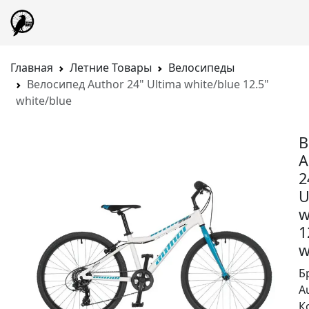
Главная
Летние Товары
Велосипеды
Велосипед Author 24" Ultima white/blue 12.5"
white/blue
В
A
2
U
w
1
w
Б
A
К