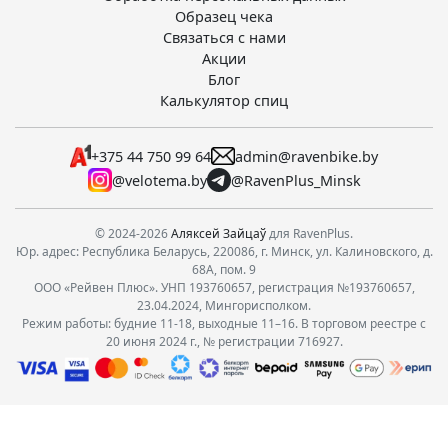
Образец чека
Связаться с нами
Акции
Блог
Калькулятор спиц
+375 44 750 99 64
admin@ravenbike.by
@velotema.by
@RavenPlus_Minsk
© 2024-2026
Аляксей Зайцаў
для RavenPlus.
Юр. адрес: Республика Беларусь, 220086, г. Минск, ул. Калиновского, д.
68А, пом. 9
ООО «Рейвен Плюс». УНП 193760657, регистрация №193760657,
23.04.2024, Мингорисполком.
Режим работы: будние 11-18, выходные 11–16. В торговом реестре с
20 июня 2024 г., № регистрации 716927.