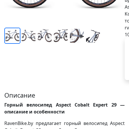
Б
A
К
т
rv
1
Описание
Горный велосипед Aspect Cobalt Expert 29 —
описание и особенности
RavenBike.by предлагает горный велосипед Aspect