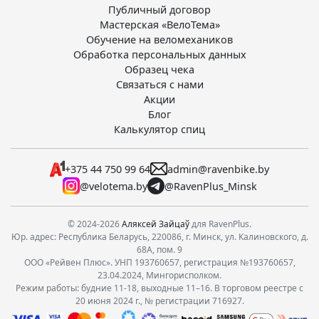
Публичный договор
Мастерская «ВелоТема»
Обучение на веломехаников
Обработка персональных данных
Образец чека
Связаться с нами
Акции
Блог
Калькулятор спиц
+375 44 750 99 64
admin@ravenbike.by
@velotema.by
@RavenPlus_Minsk
© 2024-2026
Аляксей Зайцаў
для RavenPlus.
Юр. адрес: Республика Беларусь, 220086, г. Минск, ул. Калиновского, д.
68А, пом. 9
ООО «Рейвен Плюс». УНП 193760657, регистрация №193760657,
23.04.2024, Мингорисполком.
Режим работы: будние 11-18, выходные 11–16. В торговом реестре с
20 июня 2024 г., № регистрации 716927.