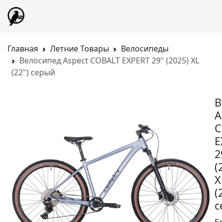
Главная
Летние Товары
Велосипеды
Велосипед Aspect COBALT EXPERT 29" (2025) XL
(22") серый
В
A
C
E
2
(
X
(
с