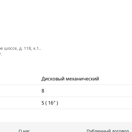
шоссе, д. 118, к.1..
.
Дисковый механический
8
S ( 16″ )
О нас
Публичный договор