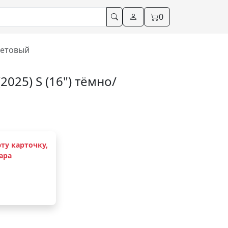
0
олетовый
2025) S (16") тёмно/
ту карточку,
ара