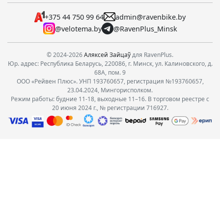
+375 44 750 99 64
admin@ravenbike.by
@velotema.by
@RavenPlus_Minsk
© 2024-2026
Аляксей Зайцаў
для RavenPlus.
Юр. адрес: Республика Беларусь, 220086, г. Минск, ул. Калиновского, д.
68А, пом. 9
ООО «Рейвен Плюс». УНП 193760657, регистрация №193760657,
23.04.2024, Мингорисполком.
Режим работы: будние 11-18, выходные 11–16. В торговом реестре с
20 июня 2024 г., № регистрации 716927.