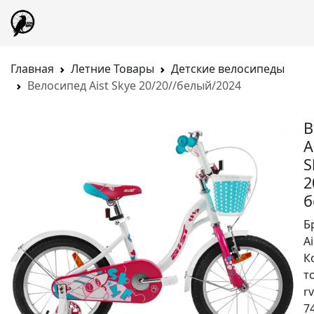
Главная
Летние Товары
Детские велосипеды
Велосипед Aist Skye 20/20//белый/2024
В
A
S
2
б
Б
Ai
К
т
rv
7