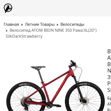
Главная
Летние Товары
Велосипеды
Велосипед ATOM BION NINE 350 Рама:XL(20")
SilkDarkStrawberry
В
B
N
3
Р
S
Б
A
R