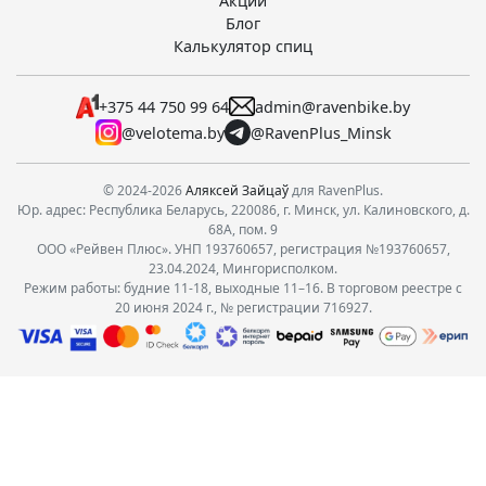
Акции
Блог
Калькулятор спиц
+375 44 750 99 64
admin@ravenbike.by
@velotema.by
@RavenPlus_Minsk
© 2024-2026
Аляксей Зайцаў
для RavenPlus.
Юр. адрес: Республика Беларусь, 220086, г. Минск, ул. Калиновского, д.
68А, пом. 9
ООО «Рейвен Плюс». УНП 193760657, регистрация №193760657,
23.04.2024, Мингорисполком.
Режим работы: будние 11-18, выходные 11–16. В торговом реестре с
20 июня 2024 г., № регистрации 716927.