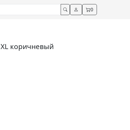
0
t XL коричневый