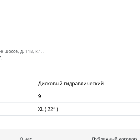
шоссе, д. 118, к.1..
.
Дисковый гидравлический
9
XL ( 22″ )
О нас
Публичный договор