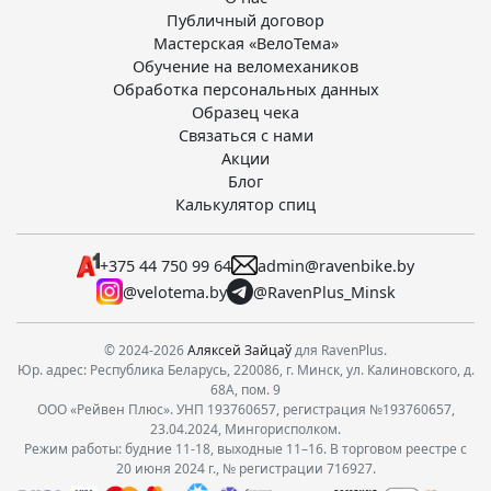
Публичный договор
Мастерская «ВелоТема»
Обучение на веломехаников
Обработка персональных данных
Образец чека
Связаться с нами
Акции
Блог
Калькулятор спиц
+375 44 750 99 64
admin@ravenbike.by
@velotema.by
@RavenPlus_Minsk
© 2024-2026
Аляксей Зайцаў
для RavenPlus.
Юр. адрес: Республика Беларусь, 220086, г. Минск, ул. Калиновского, д.
68А, пом. 9
ООО «Рейвен Плюс». УНП 193760657, регистрация №193760657,
23.04.2024, Мингорисполком.
Режим работы: будние 11-18, выходные 11–16. В торговом реестре с
20 июня 2024 г., № регистрации 716927.