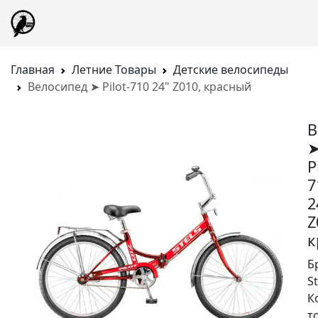
Главная
Летние Товары
Детские велосипеды
Велосипед ➤ Pilot-710 24" Z010, красный
В
P
7
2
Z
к
Б
St
К
т