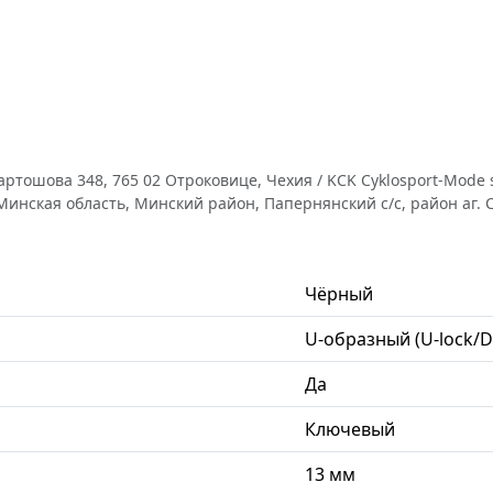
ртошова 348, 765 02 Отроковице, Чехия / KCK Cyklosport-Mode s.r
ская область, Минский район, Папернянский с/с, район аг. Сёмк
Чёрный
U-образный (U-lock/D
Да
Ключевый
13 мм