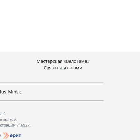
Мастерская «ВелоТема»
Связаться с нами
lus_Minsk
м. 9
исполком.
истрации 716927.