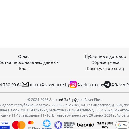
О нас
Публичный договор
ботка персональных данных
Образец чека
Блог
Калькулятор спиц
4 750 99 64
admin@ravenbike.by
@velotema.by
@RavenP
© 2024-2026
Аляксей Зайцаў
для RavenPlus.
 адрес: Республика Беларусь, 220086, г. Минск, ул. Калиновского, д. 68А, по
вен Плюс». УНП 193760657, регистрация №193760657, 23.04.2024, Мингор
удние 11-18, выходные 11–16. В торговом реестре с 20 июня 2024 г., № рег