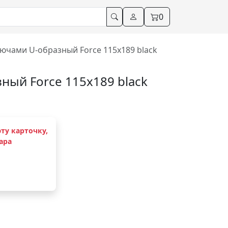
0
лючами U-образный Force 115x189 black
ный Force 115x189 black
ту карточку,
ара