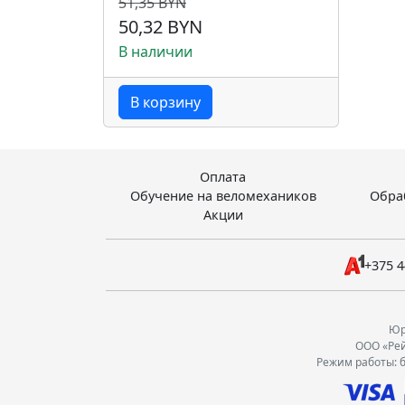
51,35 BYN
50,32 BYN
В наличии
В корзину
Оплата
Обучение на веломехаников
Обра
Акции
+375 4
Юр.
ООО «Рей
Режим работы: б