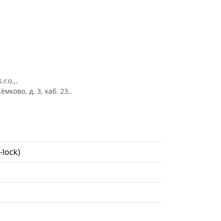
.o.,.
ово, д. 3, каб. 23..
-lock)