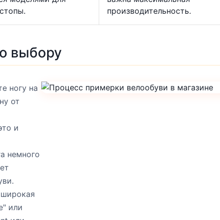
стопы.
производительность.
о выбору
е ногу на
ну от
это и
га немного
жет
уви.
 широкая
e" или