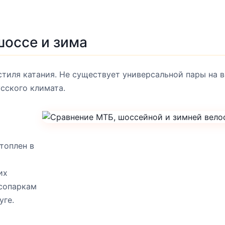
шоссе и зима
стиля катания. Не существует универсальной пары на в
сского климата.
топлен в
их
есопаркам
уге.