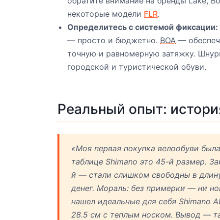
обратите внимание на бренды Lake, Bo
некоторые модели
FLR
.
Определитесь с системой фиксации:
— просто и бюджетно.
BOA
— обеспеч
точную и равномерную затяжку. Шнур
городской и туристической обуви.
Реальный опыт: истори
«Моя первая покупка велообуви была 
таблице Shimano это 45-й размер. За
й — стали слишком свободны в длину
денег. Мораль: без примерки — ни но
нашел идеальные для себя Shimano A
28.5 см с теплым носком. Вывод — та