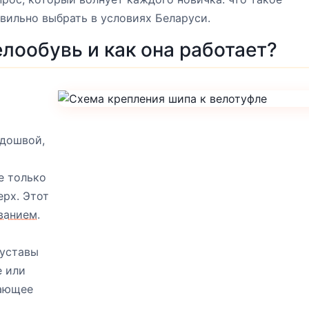
авильно выбрать в условиях Беларуси.
елообувь и как она работает?
одошвой,
е только
ерх. Этот
ванием
.
суставы
е или
шающее