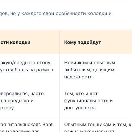
ов, но у каждого свои особенности колодки и
сти колодки
Кому подойдут
узкую/среднюю стопу.
Новичкам и опытным
уется брать на размер
любителям, ценящим
надежность.
иверсальная, часто
Тем, кто ищет
 на среднюю и
функциональность и
стопу.
доступность.
кая "итальянская". Bont
Опытным гонщикам и тем, 
ся моделями для
важна максимальная