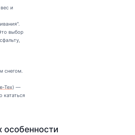
вес и
ивания".
Это выбор
сфальту,
м снегом.
e-Tex
) —
о кататься
х особенности