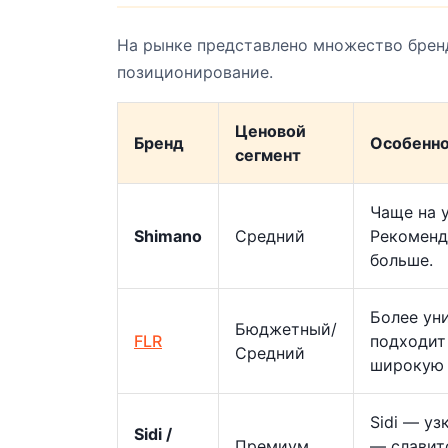
На рынке представлено множество бренд
позиционирование.
Ценовой
Бренд
Особенно
сегмент
Чаще на 
Shimano
Средний
Рекоменд
больше.
Более ун
Бюджетный/
FLR
подходит
Средний
широкую 
Sidi — уз
Sidi /
Премиум
— славит