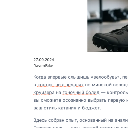
27.09.2024
RavenBike
Когда впервые слышишь «велообувь», пер
в
контактных педалях
по минской велодо
круизера
на
гоночный болид
— контроль 
вы сможете осознанно выбрать первую и
ваш стиль катания и бюджет.
Здесь собран опыт, основанный на анали
Главная цель — дать четкий ответ на во