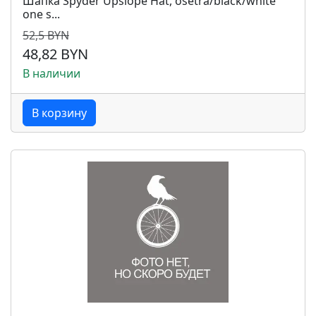
Шапка Spyder Upslope Hat, osetra/black/white
one s...
52,5 BYN
48,82 BYN
В наличии
В корзину