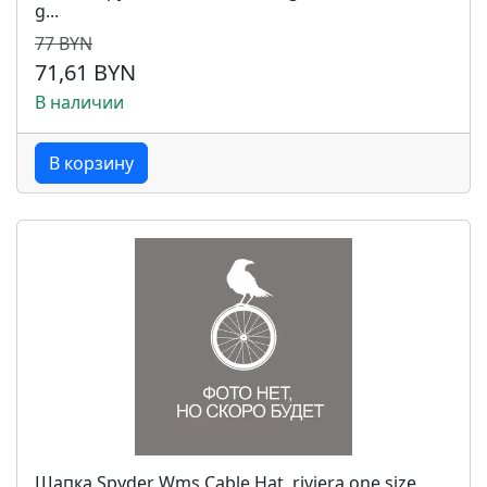
g...
77 BYN
71,61 BYN
В наличии
В корзину
Шапка Spyder Wms Cable Hat, riviera one size