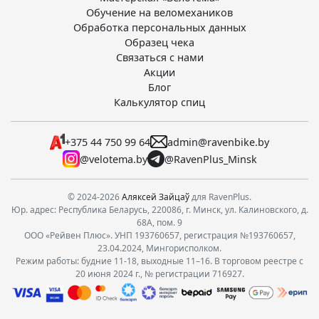
Обучение на веломехаников
Обработка персональных данных
Образец чека
Связаться с нами
Акции
Блог
Калькулятор спиц
+375 44 750 99 64
admin@ravenbike.by
@velotema.by
@RavenPlus_Minsk
© 2024-2026
Аляксей Зайцаў
для RavenPlus.
Юр. адрес: Республика Беларусь, 220086, г. Минск, ул. Калиновского, д.
68А, пом. 9
ООО «Рейвен Плюс». УНП 193760657, регистрация №193760657,
23.04.2024, Мингорисполком.
Режим работы: будние 11-18, выходные 11–16. В торговом реестре с
20 июня 2024 г., № регистрации 716927.